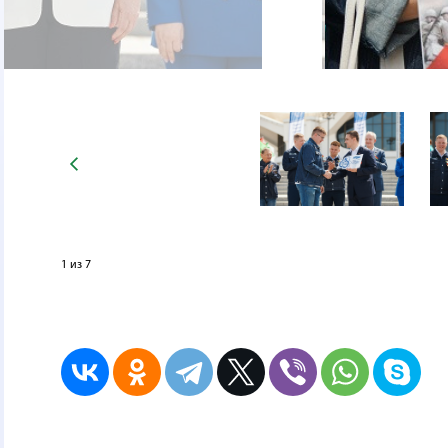
1
из 7