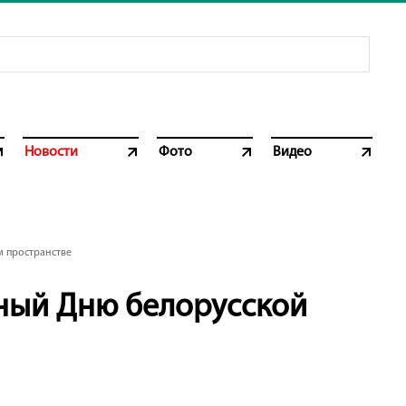
Новости
Фото
Видео
 пространстве
нный Дню белорусской