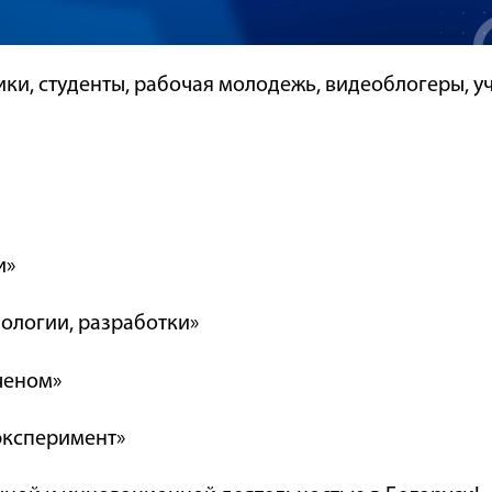
ки, студенты, рабочая молодежь, видеоблогеры, уч
и»
нологии, разработки»
ученом»
 эксперимент»