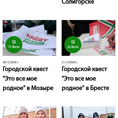
Солигорске
17 Фото
22 Фото
28.12.2024 г.
21.12.2024 г.
Городской квест
Городской квест
"Это все мое
"Это все мое
родное" в Мозыре
родное" в Бресте