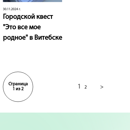
30.11.2024 г.
Городской квест
"Это все мое
родное" в Витебске
Страница
1
>
2
1 из 2