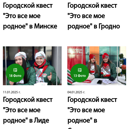
Городской квест
Городской квест
"Это все мое
"Это все мое
родное" в Минске
родное" в Гродно
18 Фото
13 Фото
11.01.2025 г.
04.01.2025 г.
Городской квест
Городской квест
"Это все мое
"Это все мое
родное" в Лиде
родное" в