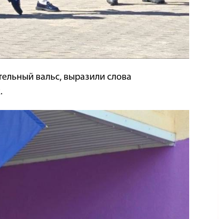
ельный вальс, выразили слова
.