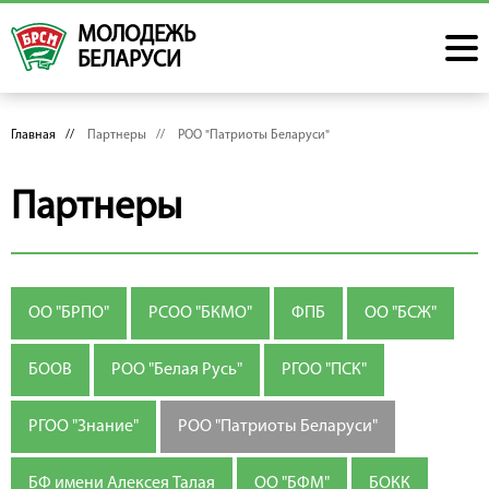
МОЛОДЕЖЬ
БЕЛАРУСИ
Главная
//
Партнеры //
РОО "Патриоты Беларуси"
Партнеры
ОО "БРПО"
РСОО "БКМО"
ФПБ
ОО "БСЖ"
БООВ
РОО "Белая Русь"
РГОО "ПСК"
РГОО "Знание"
РОО "Патриоты Беларуси"
БФ имени Алексея Талая
ОО "БФМ"
БОКК