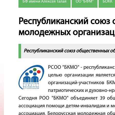
БФ имени Алексея Талая
ОО "БФМ"
БОКК
Республиканский союз 
молодежных организац
Республиканский союз общественных о
РСОО "БКМО" - республиканс
целью организации являетс
организаций-участников БК
патриотических и духовно-нр
Сегодня РОО "БКМО" объединяет 39 общ
ассоциация помощи детям-инвалидам и мо
ассоциация, Белорусская молодежная об