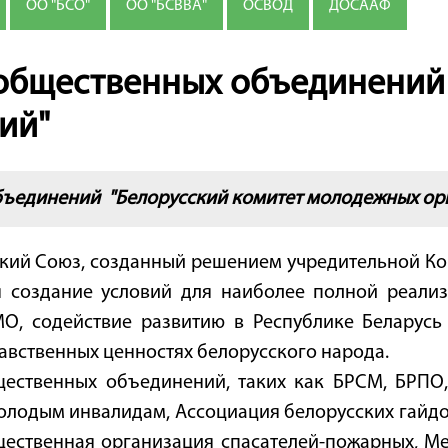
ОО "БСО"
ОО "БСВВА"
ОСВОД
ДОСААФ
общественных объединений 
ий"
бъединений "Белорусский комитет молодежных ор
кий Союз, созданный решением учредительной Кон
я создание условий для наиболее полной реали
МО, содействие развитию в Республике Беларусь
авственных ценностях белорусского народа.
ественных объединений, таких как БРСМ, БРПО, 
лодым инвалидам, Ассоциация белорусских гайдов
щественная организация спасателей-пожарных, М