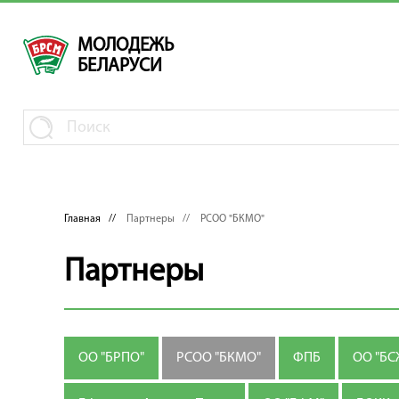
МОЛОДЕЖЬ
БЕЛАРУСИ
Главная
//
Партнеры //
РСОО "БКМО"
Партнеры
ОО "БРПО"
РСОО "БКМО"
ФПБ
ОО "БС