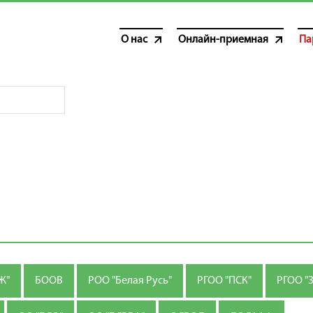
О нас
Онлайн-приемная
Па
Ж"
БООВ
РОО "Белая Русь"
РГОО "ПСК"
РГОО "